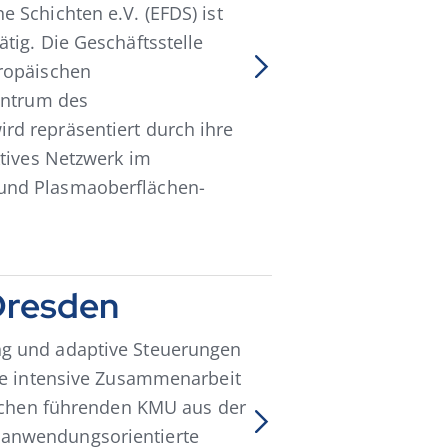
 Schichten e.V. (EFDS) ist
tig. Die Geschäftsstelle
uropäischen
entrum des
d repräsentiert durch ihre
ktives Netzwerk im
und Plasmaoberflächen-
 Dresden
ng und adaptive Steuerungen
ine intensive Zusammenarbeit
eichen führenden KMU aus der
anwendungsorientierte